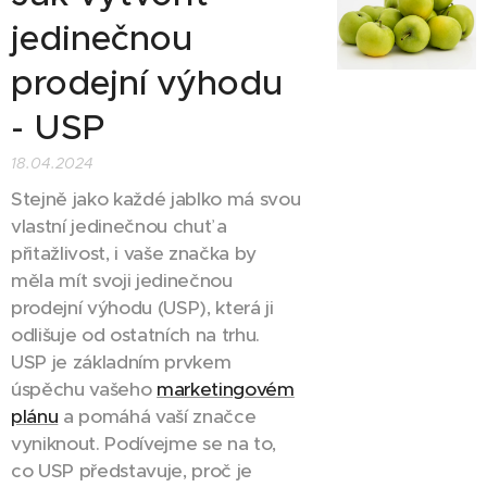
jedinečnou
prodejní výhodu
- USP
18.04.2024
Stejně jako každé jablko má svou
vlastní jedinečnou chuť a
přitažlivost, i vaše značka by
měla mít svoji jedinečnou
prodejní výhodu (USP), která ji
odlišuje od ostatních na trhu.
USP je základním prvkem
úspěchu vašeho
marketingovém
plánu
a pomáhá vaší značce
vyniknout. Podívejme se na to,
co USP představuje, proč je