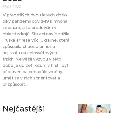
14.03.2022
V předešlých dvou letech došlo
díky pandemii covid-19 k mnoha
změnám, a to především v
oblasti zdrojů. Situaci navíc ztížila
i ruská agrese vůči Ukrajině, která
způsobila chaos a přinesla
nejistotu na celosvětových
trzích. Největší výzvou v této
době je udržet rozum v hrsti, být
připraven na nenadále změny,
umět se v nich zorientovat a
přizpůsobit...
Nejčastější