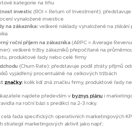
tové kategorie na trhu
nost investic
(ROI = Return of Investment): představuje
ocení vynaložené investice
dy na zákazníka:
veškeré náklady vynaložené na získání 
níka
rný roční příjem na zákazníka
(ARPC = Average Revenu
mer): veškeré tržby zákazníků přepočítané na průměrno
tu, produktové řady nebo celé firmy
odchodu
(Churn Rate): představuje podíl ztráty příjmů o
íků vyjádřený procentuálně na celkových tržbách
st
značky
:
kolik lidí zná značku firmy, produktové řady 
ukazatele najdete především v
byznys plánu
i marketing
vidla na roční bázi s predikcí na 2-3 roky.
i celá řada specifických operativních marketingových KPI
ch strategií marketingových aktivit jako např.: