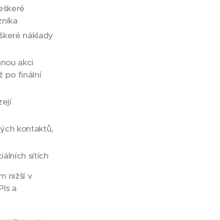
eškeré
zníka
škeré náklady
anou akci
 po finální
ejí
ných kontaktů,
álních sítích
m nižší v
PIs a