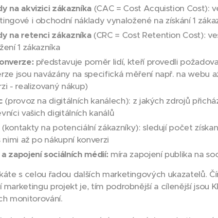
y na akvizici zákazníka
(CAC = Cost Acquistion Cost): v
ingové i obchodní náklady vynaložené na získání 1 záka
dy na retenci zákazníka
(CRC = Cost Retention Cost): ve
žení 1 zákazníka
konverze:
představuje poměr lidí, kteří provedli požadov
rze jsou navázány na specifická měření např. na webu až
zi - realizovaný nákup)
c
(provoz na digitálních kanálech): z jakých zdrojů přicház
vníci vašich digitálních kanálů
(kontakty na potenciální zákazníky): sledují počet získa
s nimi až po nákupní konverzi
a zapojení sociálních médií:
míra zapojení publika na soci
tkáte s celou řadou dalších marketingových ukazatelů. Čí
 marketingu projekt je, tím podrobnější a cílenější jsou K
ich monitorování.