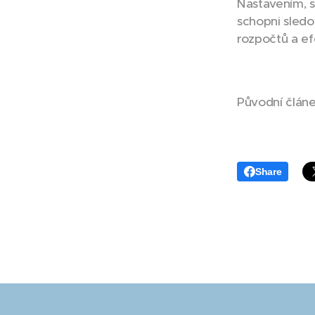
Nastavením, 
schopni sledo
rozpočtů a efe
Původní článe
Share