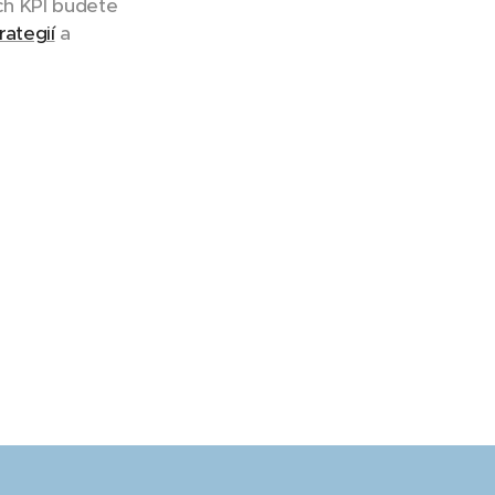
h KPI budete
rategií
a