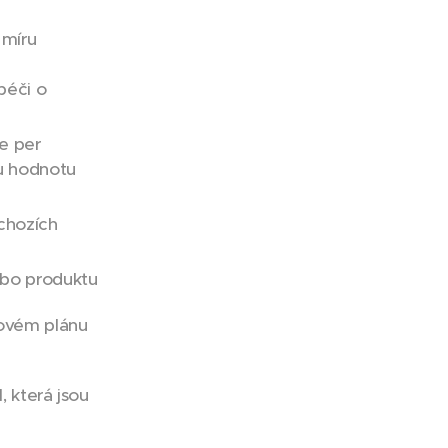
 míru
péči o
e per
u hodnotu
dchozích
nebo produktu
ovém plánu
, která jsou