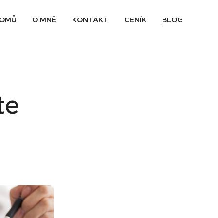
OMŮ
O MNĚ
KONTAKT
CENÍK
BLOG
é
te