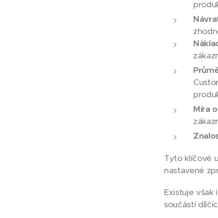
produk
Návrat
zhodn
Nákla
zákaz
Průmě
Custo
produk
Míra 
zákazn
Znalo
Tyto klíčové 
nastavené zpra
Existuje však 
součástí dílčí