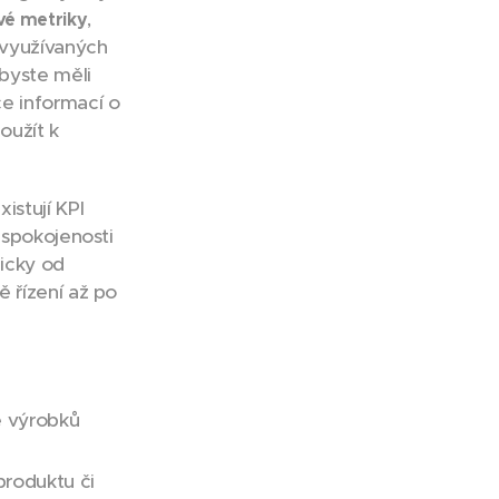
,
vé metriky
 využívaných
 byste měli
e informací o
oužít k
istují KPI
 spokojenosti
hicky od
 řízení až po
e výrobků
produktu či