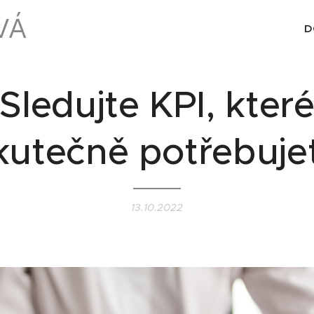
VÁ
D
Sledujte KPI, kter
kutečně potřebuje
13.10.2022