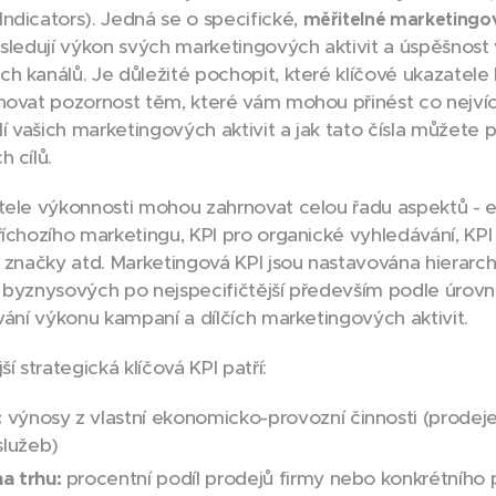
ndicators). Jedná se o specifické,
měřitelné marketingo
 sledují výkon svých marketingových aktivit a úspěšnost
h kanálů. Je důležité pochopit, které klíčové ukazatele
novat pozornost těm, které vám mohou přinést co nejvíc
lí vašich marketingových aktivit a jak tato čísla můžete p
 cílů.
tele výkonnosti mohou zahrnovat celou řadu aspektů - ex
říchozího marketingu, KPI pro organické vyhledávání, KPI
I značky atd. Marketingová KPI jsou nastavována hierarc
 byznysových po nejspecifičtější především podle úrovně
ování výkonu kampaní a dílčích marketingových aktivit.
ší strategická klíčová KPI patří:
:
výnosy z vlastní ekonomicko-provozní činnosti (prodej
služeb)
na trhu:
procentní podíl prodejů firmy nebo konkrétního 