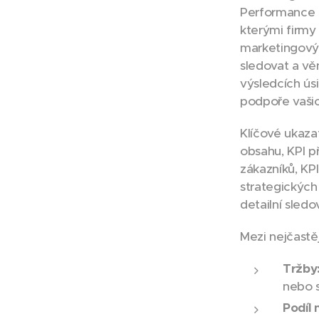
Performance I
kterými firmy
marketingovýc
sledovat a vě
výsledcích úsi
podpoře vašich
Klíčové ukaza
obsahu, KPI p
zákazníků, KP
strategických
detailní sled
Mezi nejčastěj
Tržby
nebo 
Podíl 