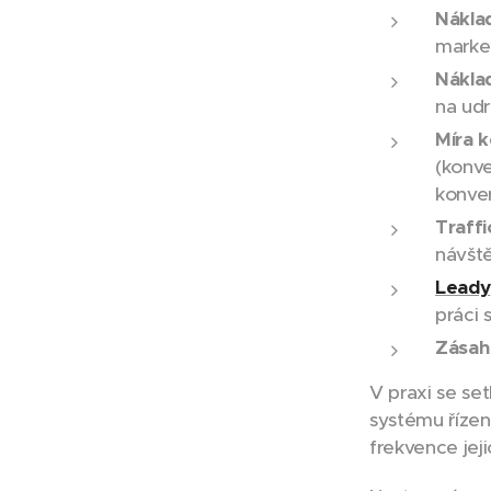
Náklad
market
Nákla
na udr
Míra 
(konve
konver
Traffi
návště
Leady
práci 
Zásah 
V praxi se se
systému řízení
frekvence jej