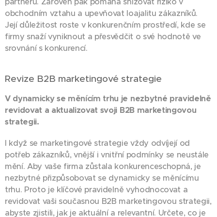
partnerů. Zároveň pak pomáhá snižovat riziko v
obchodním vztahu a upevňovat loajalitu zákazníků.
Její důležitost roste v konkurenčním prostředí, kde se
firmy snaží vyniknout a přesvědčit o své hodnotě ve
srovnání s konkurencí.
Revize B2B marketingové strategie
V dynamicky se měnícím trhu je nezbytné pravidelně
revidovat a aktualizovat svoji B2B marketingovou
strategii.
I když se marketingové strategie vždy odvíjejí od
potřeb zákazníků, vnější i vnitřní podmínky se neustále
mění. Aby vaše firma zůstala konkurenceschopná, je
nezbytné přizpůsobovat se dynamicky se měnícímu
trhu. Proto je klíčové pravidelně vyhodnocovat a
revidovat vaši současnou B2B marketingovou strategii,
abyste zjistili, jak je aktuální a relevantní. Určete, co je