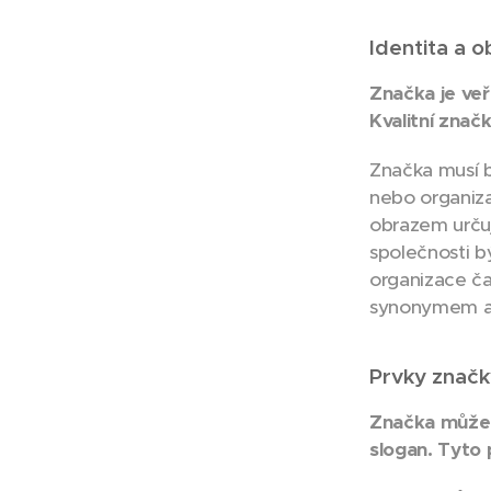
Identita a o
Značka je veř
Kvalitní znač
Značka musí b
nebo organi
obrazem určuj
společnosti b
organizace čas
synonymem a 
Prvky značk
Značka může b
slogan. Tyto 