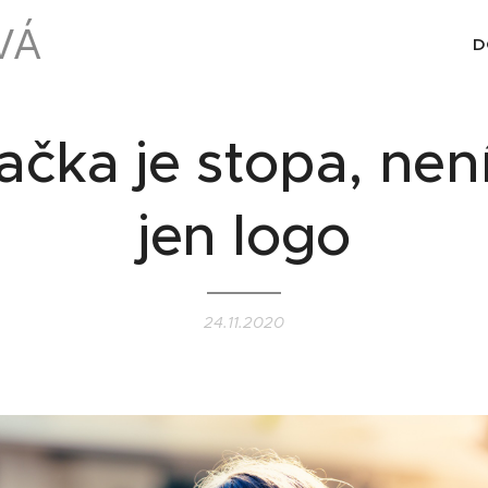
VÁ
D
ačka je stopa, není
jen logo
24.11.2020