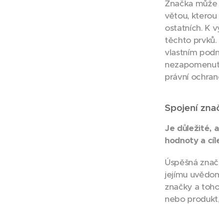
Značka může 
větou, kterou
ostatních. K 
těchto prvků.
vlastním podn
nezapomenutel
právní ochran
Spojení znač
Je důležité, 
hodnoty a cíl
Úspěšná znač
jejímu uvědom
značky a toho
nebo produkt, 