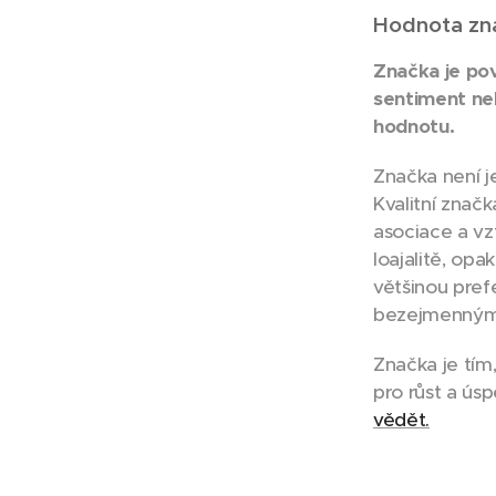
Hodnota zn
Značka je pov
sentiment neb
hodnotu.
Značka není j
Kvalitní znač
asociace a vz
loajalitě, opakov
většinou pref
bezejmenný
Značka je tím
pro růst a ús
vědět.