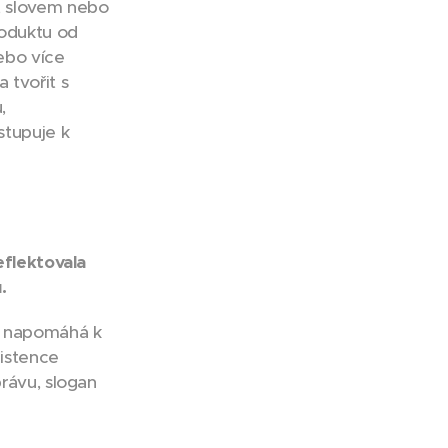
, slovem nebo
roduktu od
ebo více
 tvořit s
,
stupuje k
eflektovala
.
, napomáhá k
istence
právu, slogan