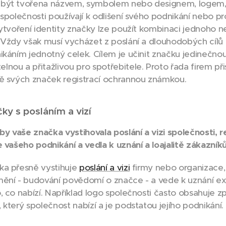
být tvořena názvem, symbolem nebo designem, logem
 společnosti používají k odlišení svého podnikání nebo p
vytvoření identity značky lze použít kombinaci jednoho n
 Vždy však musí vycházet z poslání a dlouhodobých cílů a
ikáním jednotný celek. Cílem je učinit značku jedinečnou
nou a přitažlivou pro spotřebitele. Proto řada firem při
ě svých značek registrací ochrannou známkou.
ky s posláním a vizí
aby vaše značka vystihovala poslání a vizi společnosti, r
e vašeho podnikání a vedla k uznání a loajalitě zákazníků
ka přesně vystihuje
poslání a vizi
firmy nebo organizace
ění - budování povědomí o značce - a vede k uznání ex
, co nabízí. Například logo společnosti často obsahuje z
který společnost nabízí a je podstatou jejího podnikání.