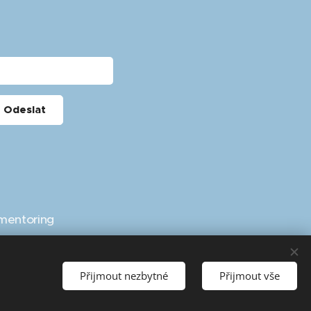
Odeslat
mentoring
Přijmout nezbytné
Přijmout vše