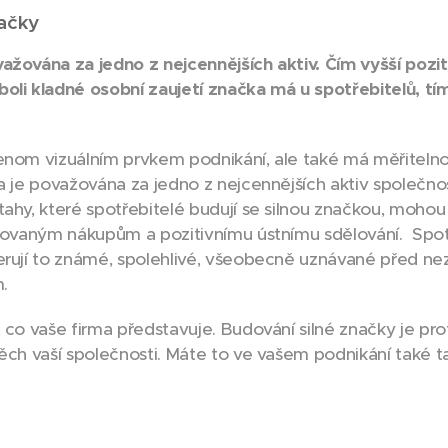
ačky
ažována za jedno z nejcennějších aktiv. Čím vyšší pozit
oli kladné osobní zaujetí značka má u spotřebitelů, tí
enom vizuálním prvkem podnikání, ale také má měřiteln
ka je považována za jedno z nejcennějších aktiv společnos
tahy, které spotřebitelé budují se silnou značkou, mohou 
aným nákupům a pozitivnímu ústnímu sdělování. ­­­­­­­­­­­­­­­­­­­­­­ S
erují to známé, spolehlivé, všeobecně uznávané před 
m.
, co vaše firma představuje. Budování silné značky je pr
pěch vaší společnosti. Máte to ve vašem podnikání také 