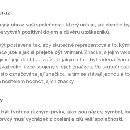
braz
ejný obraz vaší společnosti, který určuje, jak chcete bý
ka vytváří pozitivní dojem a důvěru u zákazníků.
ýt postavena tak, aby skutečně reprezentovala to,
kým
zace
jste a jak si přejete být vnímáni
. Značka je jejím ve
ícím její identitu a způsob, jakým chce být viděna. Sam
ývají velmi úzce spojeny s jejich značkou. Ve skutečnosti
to označována její značkou, a tím se stávají jednou a to
nositelem hodnot jejich značky.
y
ýt tvořena různými prvky, jako jsou název, symbol, l
prvky musí vycházet z poslání a cílů vaší společnosti.