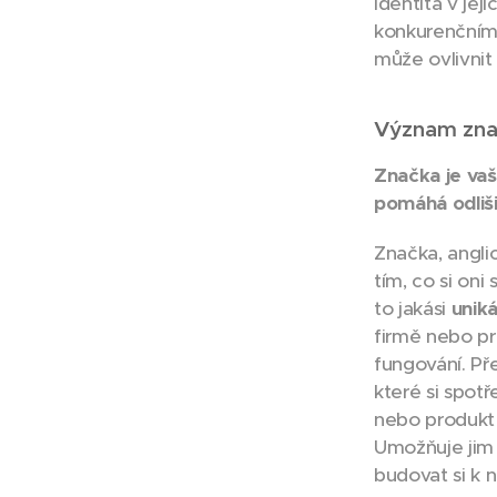
identita v jej
konkurenčním 
může ovlivnit
Význam zna
Značka je vaš
pomáhá odliš
Značka, anglic
tím, co si oni
to jakási
uniká
firmě nebo pr
fungování. Př
které si spot
nebo produk
Umožňuje jim 
budovat si k n