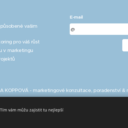
E-mail
izpůsobené vašim
oring pro váš růst
u v marketingu
rojektů
 KOPPOVÁ - marketingové konzultace, poradenství & 
Tím vám můžu zajistit tu nejlepší
Vytvořeno službou
Webnode
Cookies