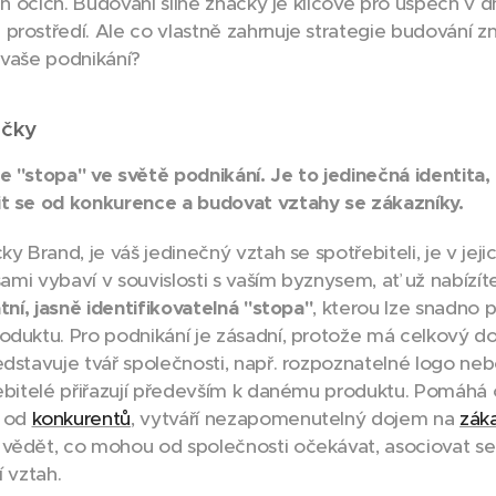
ich očích. Budování silné značky je klíčové pro úspěch v 
prostředí. Ale co vlastně zahrnuje strategie budování zn
 vaše podnikání?
čky
e "stopa" ve světě podnikání. Je to jedinečná identita,
it se od konkurence a budovat vztahy se zákazníky.
ky Brand, je váš jedinečný vztah se spotřebiteli, je v jejic
 sami vybaví v souvislosti s vaším byznysem, ať už nabízíte
tní, jasně identifikovatelná "stopa"
, kterou lze snadno př
oduktu. Pro podnikání je zásadní, protože má celkový d
edstavuje tvář společnosti, např. rozpoznatelné logo neb
řebitelé přiřazují především k danému produktu. Pomáhá o
t od
konkurentů
, vytváří nezapomenutelný dojem na
zák
vědět, co mohou od společnosti očekávat, asociovat se 
í vztah.