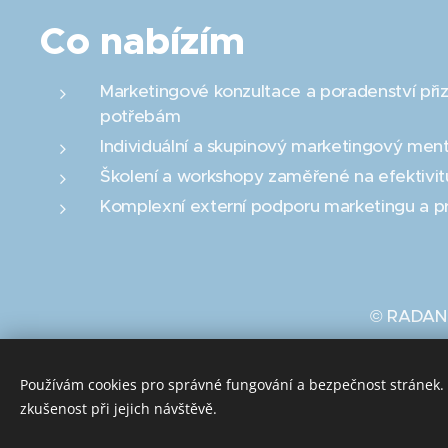
Co nabízím
Marketingové konzultace a poradenství př
potřebám
Individuální a skupinový marketingový ment
Školení a workshopy zaměřené na efektivit
Komplexní externí podporu marketingu a p
© RADANA
Používám cookies pro správné fungování a bezpečnost stránek. 
zkušenost při jejich návštěvě.