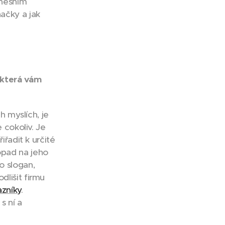
dnešním
ačky a jak
 která vám
h myslích, je
 cokoliv. Je
iřadit k určité
opad na jeho
o slogan,
dlišit firmu
azníky
.
s ní a