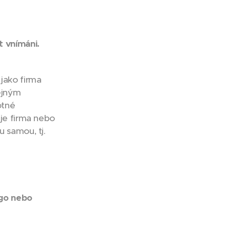
t vnímáni.
jako firma
řejným
otné
 je firma nebo
u samou, tj.
ogo nebo