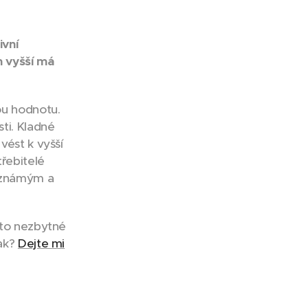
ivní
m vyšší má
ou hodnotu.
ti. Kladné
vést k vyšší
potřebitelé
neznámým a
oto nezbytné
tak?
Dejte mi